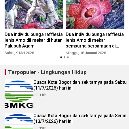
Dua individu bunga rafflesia
Dua individu bunga rafflesia
jenis Arnoldii mekar di hutan
jenis Arnoldi mekar
Palupuh Agam
sempurna bersamaan di
Agam
Sabtu, 9 Mei 2026
Minggu, 18 Januari 2026
S
Terpopuler - Lingkungan Hidup
Cuaca Kota Bogor dan sekitarnya pada Sabtu
(11/7/2026) hari ini
Jul 11th
Cuaca Kota Bogor dan sekitarnya pada Senin
(13/7/2026) hari ini
Jul 13th