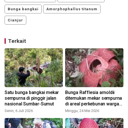
Bunga bangkai
Amorphophallus titanum
Cianjur
Terkait
Satu bunga bangkai mekar
Bunga Rafflesia arnoldii
r
sempurna di pinggir jalan
ditemukan mekar sempurna
nasional Sumbar-Sumut
di areal perkebunan warga
Rejang Lebong
Senin, 6 Juli 2026
Minggu, 24 Mei 2026