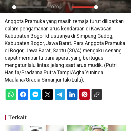
00:00
Play
Mute
Settings
PIP
En
Anggota Pramuka yang masih remaja turut dilibatkan
ful
dalam pengamanan arus kendaraan di Kawasan
Kabupaten Bogor khususnya di Simpang Gadog,
Kabupaten Bogor, Jawa Barat. Para Anggota Pramuka
di Bogor, Jawa Barat, Sabtu (30/4) mengaku senang
dapat membantu para aparat yang bertugas
mengatur lalu lintas jelang saat arus mudik. (Putri
Hanifa/Pradanna Putra Tampi/Agha Yuninda
Maulana/Gracia Simanjuntak/Lulu).
Terkait