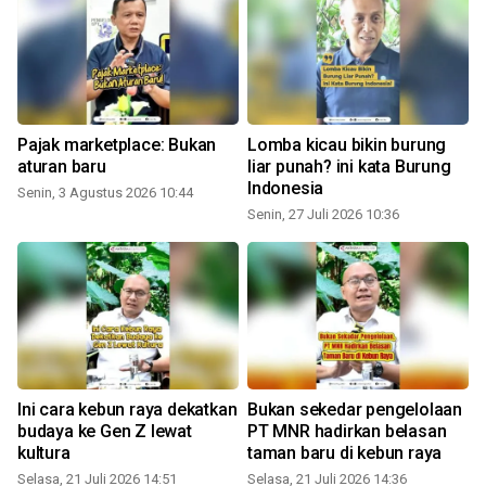
Pajak marketplace: Bukan
Lomba kicau bikin burung
aturan baru
liar punah? ini kata Burung
Indonesia
Senin, 3 Agustus 2026 10:44
Senin, 27 Juli 2026 10:36
S
Ini cara kebun raya dekatkan
Bukan sekedar pengelolaan
budaya ke Gen Z lewat
PT MNR hadirkan belasan
kultura
taman baru di kebun raya
Selasa, 21 Juli 2026 14:51
Selasa, 21 Juli 2026 14:36
S