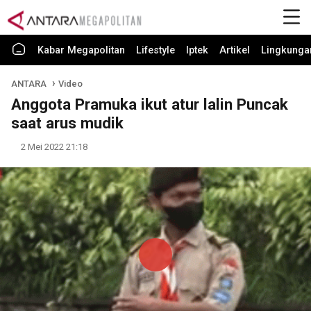
Kabar Megapolitan
Lifestyle
Iptek
Artikel
Lingkunga
ANTARA
Video
Anggota Pramuka ikut atur lalin Puncak
saat arus mudik
2 Mei 2022 21:18
Play