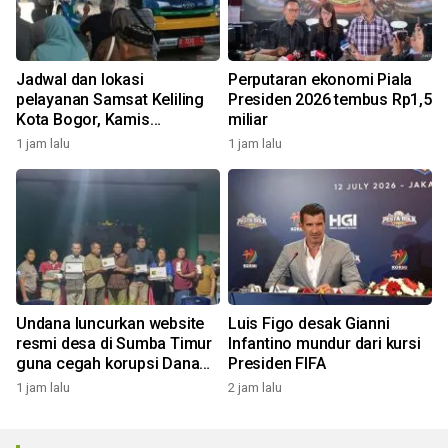
Jadwal dan lokasi
Perputaran ekonomi Piala
pelayanan Samsat Keliling
Presiden 2026 tembus Rp1,5
Kota Bogor, Kamis
miliar
(5/8/2026)
1 jam lalu
1 jam lalu
Undana luncurkan website
Luis Figo desak Gianni
resmi desa di Sumba Timur
Infantino mundur dari kursi
guna cegah korupsi Dana
Presiden FIFA
Desa
1 jam lalu
2 jam lalu