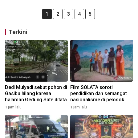
1
2
3
4
5
Terkini
Dedi Mulyadi sebut pohon di
Film SOLATA soroti
Gasibu hilang karena
pendidikan dan semangat
halaman Gedung Sate ditata
nasionalisme di pelosok
1 jam lalu
1 jam lalu