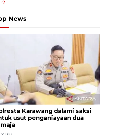
op News
olresta Karawang dalami saksi
ntuk usut penganiayaan dua
emaja
am lalu