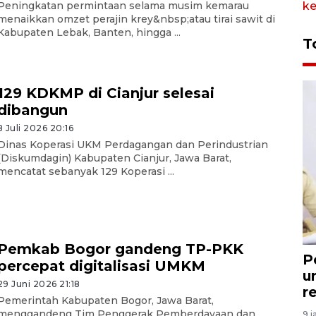
Peningkatan permintaan selama musim kemarau
menaikkan omzet perajin krey&nbsp;atau tirai sawit di
Kabupaten Lebak, Banten, hingga ...
T
129 KDKMP di Cianjur selesai
dibangun
8 Juli 2026 20:16
Dinas Koperasi UKM Perdagangan dan Perindustrian
(Diskumdagin) Kabupaten Cianjur, Jawa Barat,
mencatat sebanyak 129 Koperasi ...
Pemkab Bogor gandeng TP-PKK
P
percepat digitalisasi UMKM
u
29 Juni 2026 21:18
r
Pemerintah Kabupaten Bogor, Jawa Barat,
menggandeng Tim Penggerak Pemberdayaan dan
9 j