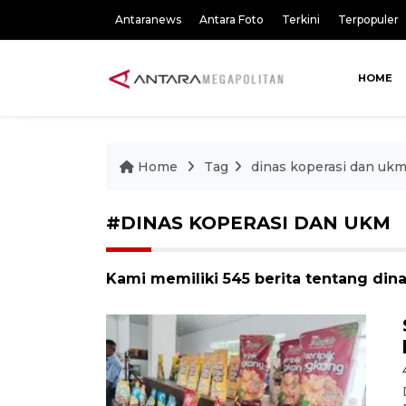
Antaranews
Antara Foto
Terkini
Terpopuler
HOME
Home
Tag
dinas koperasi dan uk
#DINAS KOPERASI DAN UKM
Kami memiliki 545 berita tentang din