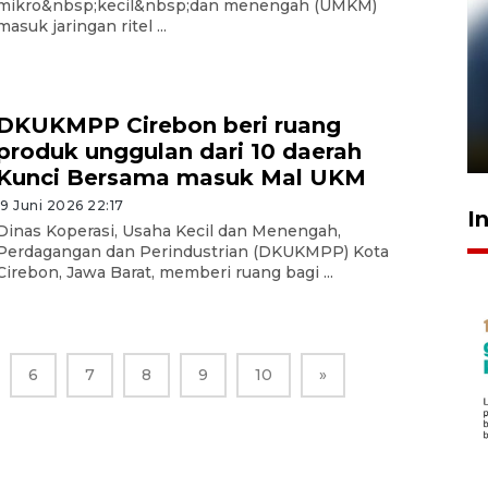
mikro&nbsp;kecil&nbsp;dan menengah (UMKM)
masuk jaringan ritel ...
Pelanggan Filaha Farm setia
sampai 8 tahan?
DKUKMPP Cirebon beri ruang
1 Juni 2026 05:47
produk unggulan dari 10 daerah
Kunci Bersama masuk Mal UKM
19 Juni 2026 22:17
I
Dinas Koperasi, Usaha Kecil dan Menengah,
Perdagangan dan Perindustrian (DKUKMPP) Kota
Cirebon, Jawa Barat, memberi ruang bagi ...
6
7
8
9
10
»