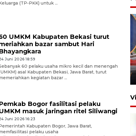
Keluarga (TP-PKK) untuk ...
60 UMKM Kabupaten Bekasi turut
meriahkan bazar sambut Hari
Bhayangkara
Komisi V DPR tinjau
24 Juni 2026 18:59
perlintasan sebidang di
Sebanyak 60 pelaku usaha mikro kecil dan menengah
Stasiun Bogor
(UMKM) asal Kabupaten Bekasi, Jawa Barat, turut
12 Juni 2026 18:49
memeriahkan kegiatan bazar ...
V
Pemkab Bogor fasilitasi pelaku
UMKM masuk jaringan ritel Siliwangi
24 Juni 2026 16:23
Pemerintah Kabupaten Bogor, Jawa Barat,
memfasilitasi pelaku usaha