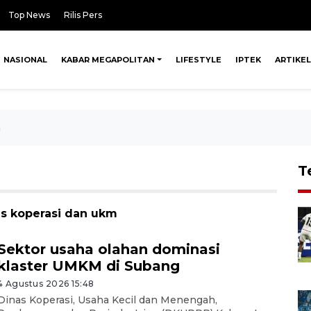
Top News
Rilis Pers
NASIONAL
KABAR MEGAPOLITAN
LIFESTYLE
IPTEK
ARTIKEL
m
T
as koperasi dan ukm
Sektor usaha olahan dominasi
klaster UMKM di Subang
4 Agustus 2026 15:48
Dinas Koperasi, Usaha Kecil dan Menengah,