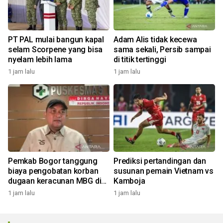
PT PAL mulai bangun kapal
Adam Alis tidak kecewa
selam Scorpene yang bisa
sama sekali, Persib sampai
nyelam lebih lama
di titik tertinggi
1 jam lalu
1 jam lalu
Pemkab Bogor tanggung
Prediksi pertandingan dan
biaya pengobatan korban
susunan pemain Vietnam vs
dugaan keracunan MBG di
Kamboja
Dramaga
1 jam lalu
1 jam lalu