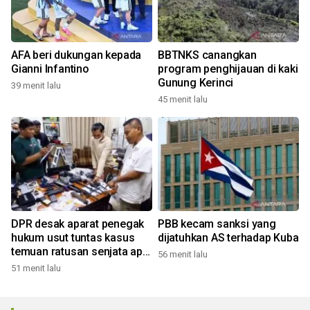
AFA beri dukungan kepada
BBTNKS canangkan
Gianni Infantino
program penghijauan di kaki
Gunung Kerinci
39 menit lalu
45 menit lalu
DPR desak aparat penegak
PBB kecam sanksi yang
hukum usut tuntas kasus
dijatuhkan AS terhadap Kuba
temuan ratusan senjata api
56 menit lalu
di sekolah
51 menit lalu