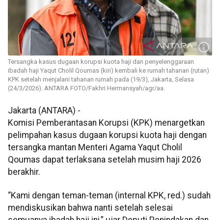
Tersangka kasus dugaan korupsi kuota haji dan penyelenggaraan
ibadah haji Yaqut Cholil Qoumas (kiri) kembali ke rumah tahanan (rutan)
KPK setelah menjalani tahanan rumah pada (19/3), Jakarta, Selasa
(24/3/2026). ANTARA FOTO/Fakhri Hermansyah/agr/aa.
Jakarta (ANTARA) -
Komisi Pemberantasan Korupsi (KPK) menargetkan
pelimpahan kasus dugaan korupsi kuota haji dengan
tersangka mantan Menteri Agama Yaqut Cholil
Qoumas dapat terlaksana setelah musim haji 2026
berakhir.
“Kami dengan teman-teman (internal KPK, red.) sudah
mendiskusikan bahwa nanti setelah selesai
semuanya ibadah haji ini,” ujar Deputi Penindakan dan