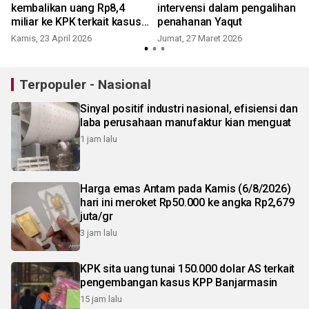
kembalikan uang Rp8,4
intervensi dalam pengalihan
miliar ke KPK terkait kasus
penahanan Yaqut
kuota haji
Kamis, 23 April 2026
Jumat, 27 Maret 2026
S
Terpopuler - Nasional
Sinyal positif industri nasional, efisiensi dan
laba perusahaan manufaktur kian menguat
1 jam lalu
Harga emas Antam pada Kamis (6/8/2026)
hari ini meroket Rp50.000 ke angka Rp2,679
juta/gr
3 jam lalu
KPK sita uang tunai 150.000 dolar AS terkait
pengembangan kasus KPP Banjarmasin
15 jam lalu