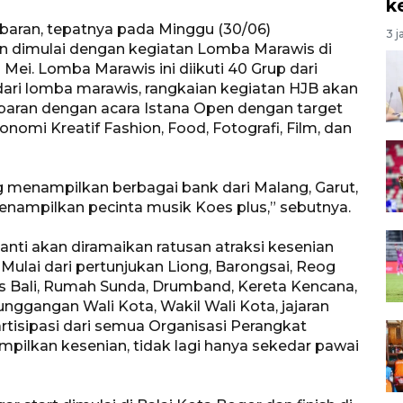
k
lebaran, tepatnya pada Minggu (30/06)
3 j
n dimulai dengan kegiatan Lomba Marawis di
ei. Lomba Marawis ini diikuti 40 Grup dari
 dari lomba marawis, rangkaian kegiatan HJB akan
 lebaran dengan acara Istana Open dengan target
nomi Kreatif Fashion, Food, Fotografi, Film, dan
g menampilkan berbagai bank dari Malang, Garut,
nampilkan pecinta musik Koes plus,” sebutnya.
nti akan diramaikan ratusan atraksi kesenian
ulai dari pertunjukan Liong, Barongsai, Reog
s Bali, Rumah Sunda, Drumband, Kereta Kencana,
nggangan Wali Kota, Wakil Wali Kota, jajaran
rtisipasi dari semua Organisasi Perangkat
mpilkan kesenian, tidak lagi hanya sekedar pawai