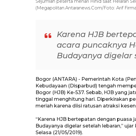
Sejumlah peserta menari Hihid saat Helaran Se
(Megapolitan.Antaranews.Com/Foto: Arif Firma
Karena HJB bertepa
acara puncaknya He
Budayanya digelar 
Bogor (ANTARA) - Pemerintah Kota (Pem
Kebudayaan (Disparbud) tengah mempers
Bogor (HJB) Ke-537. Sebab, HJB yang ja
tinggal menghitung hari. Diperkirakan pe
meriah karena diisi ratusan atraksi kese
“Karena HJB bertepatan dengan puasa ja
Budayanya digelar setelah lebaran,” ujar
Selasa (21/05/2019).