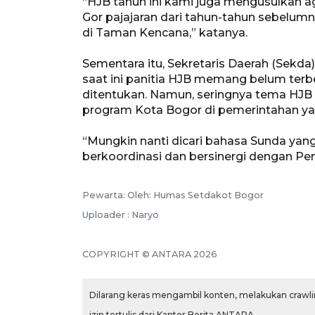
“HJB tahun ini kami juga mengusulkan aga
Gor pajajaran dari tahun-tahun sebelumn
di Taman Kencana,” katanya.
Sementara itu, Sekretaris Daerah (Sekda
saat ini panitia HJB memang belum terb
ditentukan. Namun, seringnya tema HJB 
program Kota Bogor di pemerintahan yan
“Mungkin nanti dicari bahasa Sunda yang
berkoordinasi dan bersinergi dengan Pe
Pewarta: Oleh: Humas Setdakot Bogor
Uploader : Naryo
COPYRIGHT © ANTARA 2026
Dilarang keras mengambil konten, melakukan crawlin
izin tertulis dari Kantor Berita ANTARA.