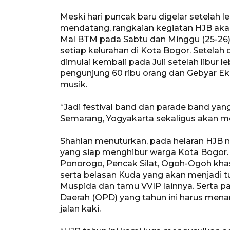
Meski hari puncak baru digelar setelah 
mendatang, rangkaian kegiatan HJB aka
Mal BTM pada Sabtu dan Minggu (25-26) M
setiap kelurahan di Kota Bogor. Setelah
dimulai kembali pada Juli setelah libur
pengunjung 60 ribu orang dan Gebyar Eko
musik.
“Jadi festival band dan parade band yan
Semarang, Yogyakarta sekaligus akan me
Shahlan menuturkan, pada helaran HJB na
yang siap menghibur warga Kota Bogor. M
Ponorogo, Pencak Silat, Ogoh-Ogoh kha
serta belasan Kuda yang akan menjadi tu
Muspida dan tamu VVIP lainnya. Serta pa
Daerah (OPD) yang tahun ini harus mena
jalan kaki.