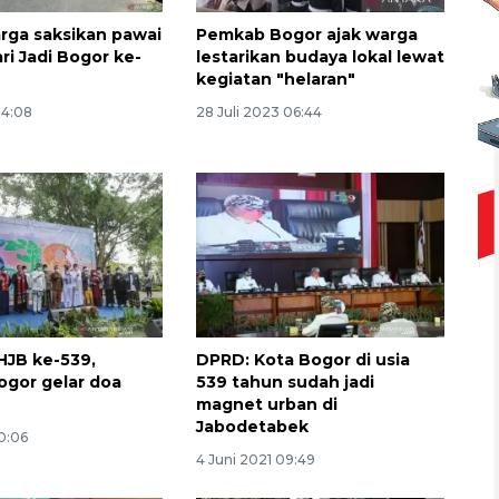
rga saksikan pawai
Pemkab Bogor ajak warga
ri Jadi Bogor ke-
lestarikan budaya lokal lewat
kegiatan "helaran"
14:08
28 Juli 2023 06:44
 HJB ke-539,
DPRD: Kota Bogor di usia
gor gelar doa
539 tahun sudah jadi
magnet urban di
Jabodetabek
10:06
Ekspedisi Rupiah Berdaulat
4 Juni 2021 09:49
2026 sambangi Papua