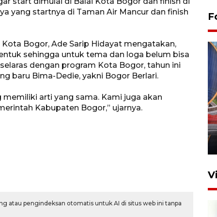
r start dimulai di Balai Kota Bogor dan finish di
ya yang startnya di Taman Air Mancur dan finish
F
) Kota Bogor, Ade Sarip Hidayat mengatakan,
entuk sehingga untuk tema dan loga belum bisa
selaras dengan program Kota Bogor, tahun ini
g baru Bima-Dedie, yakni Bogor Berlari.
 memiliki arti yang sama. Kami juga akan
Komisi V DPR tinjau
merintah Kabupaten Bogor,” ujarnya.
perlintasan sebidang di
Stasiun Bogor
12 Juni 2026 18:49
V
g atau pengindeksan otomatis untuk AI di situs web ini tanpa