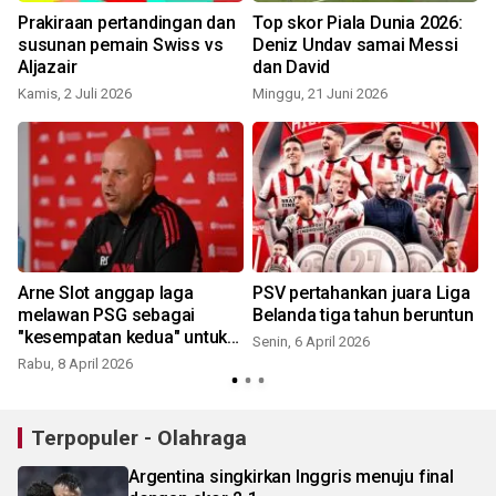
Prakiraan pertandingan dan
Top skor Piala Dunia 2026:
susunan pemain Swiss vs
Deniz Undav samai Messi
Aljazair
dan David
Kamis, 2 Juli 2026
Minggu, 21 Juni 2026
Arne Slot anggap laga
PSV pertahankan juara Liga
melawan PSG sebagai
Belanda tiga tahun beruntun
k
"kesempatan kedua" untuk
Senin, 6 April 2026
Liverpool
Rabu, 8 April 2026
S
Terpopuler - Olahraga
Argentina singkirkan Inggris menuju final