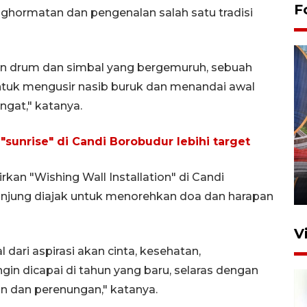
F
nghormatan dan pengenalan salah satu tradisi
uhan drum dan simbal yang bergemuruh, sebuah
ntuk mengusir nasib buruk dan menandai awal
gat," katanya.
Komisi V DPR tinjau
"sunrise" di Candi Borobudur lebihi target
perlintasan sebidang di
Stasiun Bogor
kan "Wishing Wall Installation" di Candi
12 Juni 2026 18:49
njung diajak untuk menorehkan doa dan harapan
V
l dari aspirasi akan cinta, kesehatan,
in dicapai di tahun yang baru, selaras dengan
an dan perenungan," katanya.