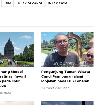
IDM
IMLEK DI CANDI
IMLEK 2026
unung Merapi
Pengunjung Taman Wisata
stinasi favorit
Candi Prambanan alami
 pada libur
lonjakan pada H+3 Lebaran
2026
23 Maret 2026 22:31
26 19:00