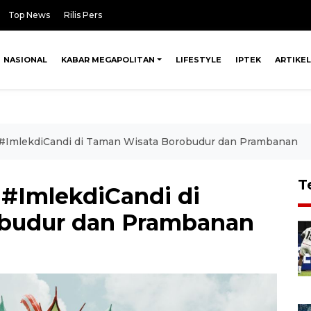
Top News
Rilis Pers
NASIONAL
KABAR MEGAPOLITAN
LIFESTYLE
IPTEK
ARTIKEL
 #ImlekdiCandi di Taman Wisata Borobudur dan Prambanan
T
 #ImlekdiCandi di
budur dan Prambanan