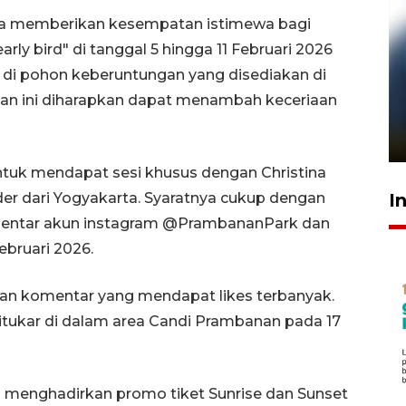
uga memberikan kesempatan istimewa bagi
ly bird" di tanggal 5 hingga 11 Februari 2026
i pohon keberuntungan yang disediakan di
Pelanggan Filaha Farm setia
gan ini diharapkan dapat menambah keceriaan
sampai 8 tahan?
1 Juni 2026 05:47
tuk mendapat sesi khusus dengan Christina
I
ader dari Yogyakarta. Syaratnya cukup dengan
mentar akun instagram @PrambananPark dan
ebruari 2026.
rkan komentar yang mendapat likes terbanyak.
ditukar di dalam area Candi Prambanan pada 17
 menghadirkan promo tiket Sunrise dan Sunset