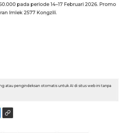
0.000 pada periode 14–17 Februari 2026. Promo
ran Imlek 2577 Kongzili.
g atau pengindeksan otomatis untuk AI di situs web ini tanpa
Vaksin HPV untuk siswa laki-
laki
2026-08-06 06:30:00