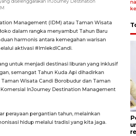
yang diselenggarakan InJourney Destination
DM
ination Management (IDM) atau Taman Wisata
T
 Boko dalam rangka menyambut Tahun Baru
paduan harmonis antara kemegahan warisan
lalui aktivasi #ImlekdiCandi.
ang untuk menjadi destinasi liburan yang inklusif
an, semangat Tahun Kuda Api dihadirkan
i Taman Wisata Candi Borobudur dan Taman
r Komersial InJourney Destination Management
ar perayaan pergantian tahun, melainkan
P
isasi hidup melalui tradisi yang kita jaga.
u
r