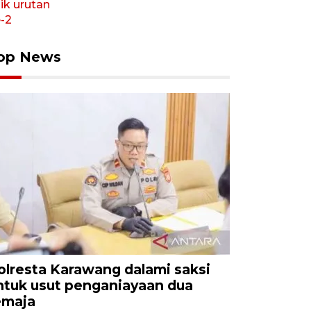
op News
olresta Karawang dalami saksi
ntuk usut penganiayaan dua
emaja