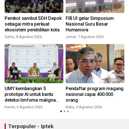
Pemkot sambut SDH Depok
FIB UI gelar Simposium
sebagai mitra perkuat
Nasional Guru Besar
ekosistem pendidikan kota
Humaniora
f
Sabtu, 8 Agustus 2026
Jumat, 7 Agustus 2026
UMY kembangkan 5
Pendaftar program magang
prototipe AI untuk bantu
nasional capai 400.000
J
deteksi limfoma maligna
orang
hingga tumor otak
Kamis, 6 Agustus 2026
Rabu, 5 Agustus 2026
Terpopuler - Iptek