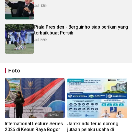
Jul 13th
Piala Presiden - Berguinho siap berikan yang
terbaik buat Persib
Jul 25th
Foto
International Lecture Series
Jamkrindo terus dorong
2026 di Kebun Raya Bogor
jutaan pelaku usaha di