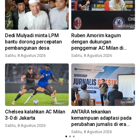
Dedi Mulyadi minta LPM
Ruben Amorim kagum
bantu dorong percepatan
dengan dukungan
pembangunan desa
penggemar AC Milan di
Indonesia
Sabtu, 8 Agustus 2026
Sabtu, 8 Agustus 2026
Chelsea kalahkan AC Milan
ANTARA tekankan
3-0 di Jakarta
kemampuan adaptasi pada
perubahan jurnalis di era
Sabtu, 8 Agustus 2026
digital
Sabtu, 8 Agustus 2026