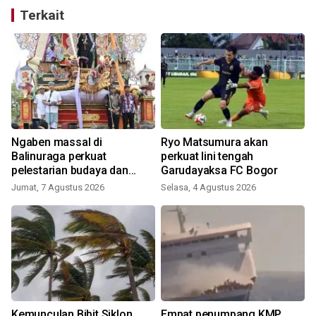
Terkait
n
Ngaben massal di
Ryo Matsumura akan
Balinuraga perkuat
perkuat lini tengah
pelestarian budaya dan
Garudayaksa FC Bogor
ekonomi masyarakat
Jumat, 7 Agustus 2026
Selasa, 4 Agustus 2026
Kemunculan Bibit Siklon
Empat penumpang KMP