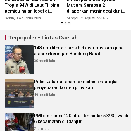
Tropis 94W di Laut Filipina
Mutiara Sentosa 2
pemicu hujan lebat di
dilaporkan meninggal dunia
K
wilayah Sumatera
akibat kebakaran kapal
Senin, 3 Agustus 2026
Minggu, 2 Agustus 2026
Terpopuler - Lintas Daerah
148 ribu liter air bersih didistribusikan guna
atasi kekeringan Bandung Barat
30 menit lalu
Polisi Jakarta tahan sembilan tersangka
penyebaran konten provikatif
49 menit lalu
PMI distribusi 120 ribu liter air ke 5.393 jiwa di
6 kecamatan di Cianjur
2 jam lalu