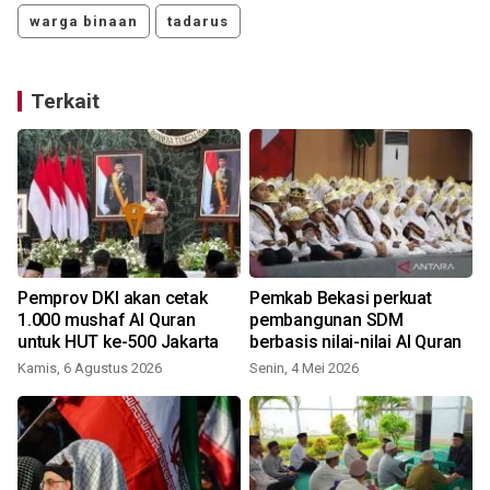
warga binaan
tadarus
Terkait
a
Pemprov DKI akan cetak
Pemkab Bekasi perkuat
1.000 mushaf Al Quran
pembangunan SDM
untuk HUT ke-500 Jakarta
berbasis nilai-nilai Al Quran
Kamis, 6 Agustus 2026
Senin, 4 Mei 2026