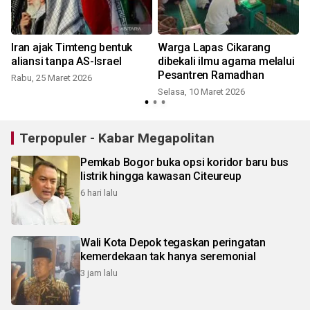
Iran ajak Timteng bentuk
Warga Lapas Cikarang
g
aliansi tanpa AS-Israel
dibekali ilmu agama melalui
Pesantren Ramadhan
Rabu, 25 Maret 2026
Selasa, 10 Maret 2026
S
Terpopuler - Kabar Megapolitan
Pemkab Bogor buka opsi koridor baru bus
listrik hingga kawasan Citeureup
6 hari lalu
Wali Kota Depok tegaskan peringatan
kemerdekaan tak hanya seremonial
3 jam lalu