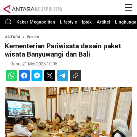
Kabar Megapolitan
Lifestyle
Iptek
Artikel
Lingkunga
ANTARA
Wisata
Kementerian Pariwisata desain paket
wisata Banyuwangi dan Bali
Rabu, 21 Mei 2025 10:05