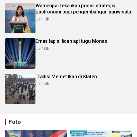
Wamenpar tekankan posisi strategis
gastronomi bagi pengembangan pariwisata
Jul 11th
Emas lapisi lidah api tugu Monas
Jul 13th
Tradisi Memet Ikan di Klaten
Jul 19th
Foto