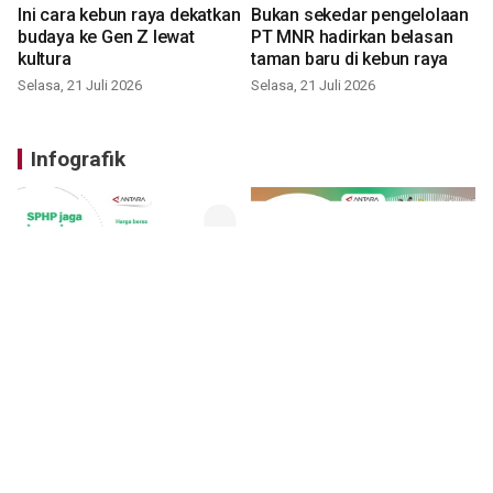
Ini cara kebun raya dekatkan
Bukan sekedar pengelolaan
budaya ke Gen Z lewat
PT MNR hadirkan belasan
kultura
taman baru di kebun raya
Selasa, 21 Juli 2026
Selasa, 21 Juli 2026
Infografik