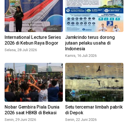
International Lecture Series
Jamkrindo terus dorong
2026 di Kebun Raya Bogor
jutaan pelaku usaha di
Indonesia
Selasa, 28 Juli 2026
Kamis, 16 Juli 2026
Nobar Gembira Piala Dunia
Setu tercemar limbah pabrik
2026 saat HBKB di Bekasi
di Depok
Senin, 29 Juni 2026
Senin, 22 Juni 2026