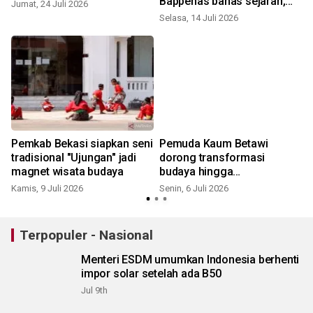
Bappenas bahas sejarah,
Jumat, 24 Juli 2026
buruh, dan lingkungan
Selasa, 14 Juli 2026
R
Pemkab Bekasi siapkan seni
Pemuda Kaum Betawi
tradisional "Ujungan" jadi
dorong transformasi
magnet wisata budaya
budaya hingga
kepemimpinan
Kamis, 9 Juli 2026
Senin, 6 Juli 2026
S
Terpopuler - Nasional
Menteri ESDM umumkan Indonesia berhenti
impor solar setelah ada B50
Jul 9th