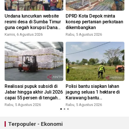
Undana luncurkan website
DPRD Kota Depok minta
resmi desa di Sumba Timur
konsep pertanian perkotaan
guna cegah korupsi Dana
dikembangkan
Desa
Kamis, 6 Agustus 2026
Rabu, 5 Agustus 2026
Realisasi pupuk subsidi di
Polisi bantu siapkan lahan
-
Jabar hingga akhir Juli 2026
jagung seluas 1 hektare di
k
capai 55 persen di tengah
Karawang bantu
kemarau
swasembada pangan
Rabu, 5 Agustus 2026
Rabu, 5 Agustus 2026
Terpopuler - Ekonomi