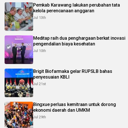
Pemkab Karawang lakukan perubahan tata
kelola perencanaan anggaran
Jul 13th
Meditap raih dua penghargaan berkat inovasi
pengendalian biaya kesehatan
Jul 10th
Brigit Biofarmaka gelar RUPSLB bahas
penyesuaian KBLI
Jul 21st
Bingxue perluas kemitraan untuk dorong
ekonomi daerah dan UMKM
Jul 29th