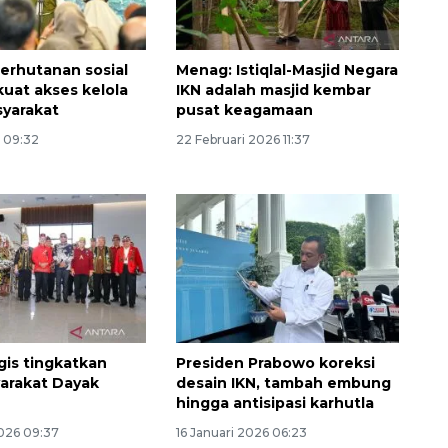
erhutanan sosial
Menag: Istiqlal-Masjid Negara
kuat akses kelola
IKN adalah masjid kembar
yarakat
pusat keagamaan
6 09:32
22 Februari 2026 11:37
SPHP jaga harga beras
2026-08-08 06:00:00
gis tingkatkan
Presiden Prabowo koreksi
arakat Dayak
desain IKN, tambah embung
hingga antisipasi karhutla
2026 09:37
16 Januari 2026 06:23