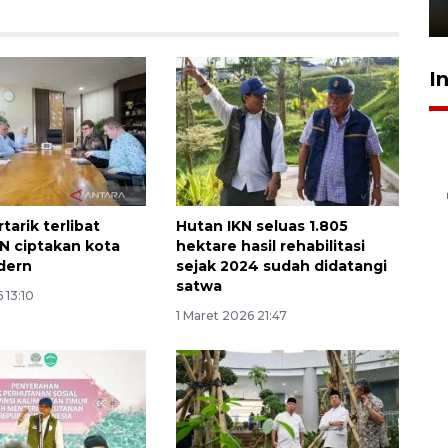
1 Juni 2026 05:47
I
rtarik terlibat
Hutan IKN seluas 1.805
N ciptakan kota
hektare hasil rehabilitasi
dern
sejak 2024 sudah didatangi
satwa
 13:10
1 Maret 2026 21:47