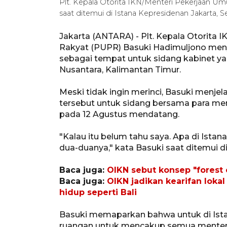
Plt. Kepala Otorita IKN/Menteri Pekerjaan 
saat ditemui di Istana Kepresidenan Jakarta, 
Jakarta (ANTARA) - Plt. Kepala Otorit
Rakyat (PUPR) Basuki Hadimuljono meny
sebagai tempat untuk sidang kabinet ya
Nusantara, Kalimantan Timur.
Meski tidak ingin merinci, Basuki menj
tersebut untuk sidang bersama para men
pada 12 Agustus mendatang.
"Kalau itu belum tahu saya. Apa di Istan
dua-duanya," kata Basuki saat ditemui di
Baca juga:
OIKN sebut konsep "forest c
Baca juga:
OIKN jadikan kearifan lok
hidup seperti Bali
Basuki memaparkan bahwa untuk di Ista
ruangan untuk mencakup semua menteri