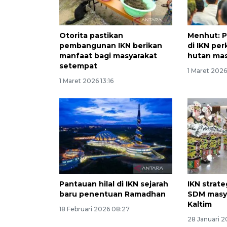
Otorita pastikan
Menhut: P
pembangunan IKN berikan
di IKN per
manfaat bagi masyarakat
hutan mas
setempat
1 Maret 202
1 Maret 2026 13:16
Pantauan hilal di IKN sejarah
IKN strate
baru penentuan Ramadhan
SDM masy
Kaltim
18 Februari 2026 08:27
28 Januari 