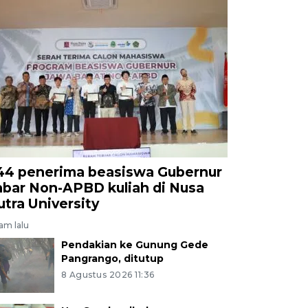
44 penerima beasiswa Gubernur
abar Non-APBD kuliah di Nusa
utra University
jam lalu
Pendakian ke Gunung Gede
Pangrango, ditutup
8 Agustus 2026 11:36