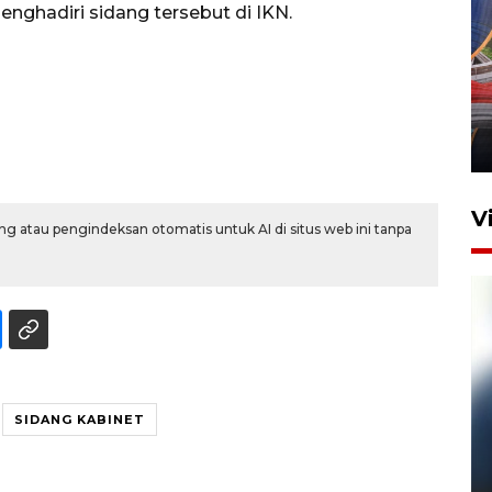
enghadiri sidang tersebut di IKN.
Komisi V DPR tinjau
perlintasan sebidang di
Stasiun Bogor
12 Juni 2026 18:49
V
g atau pengindeksan otomatis untuk AI di situs web ini tanpa
SIDANG KABINET
Pelanggan Filaha Farm setia
sampai 8 tahan?