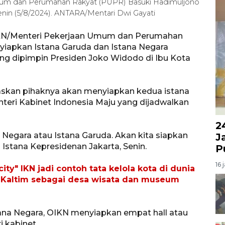
Umum dan Perumahan Rakyat (PUPR) Basuki Hadimuljono
Senin (5/8/2024). ANTARA/Mentari Dwi Gayati
a IKN/Menteri Pekerjaan Umum dan Perumahan
iapkan Istana Garuda dan Istana Negara
ng dipimpin Presiden Joko Widodo di Ibu Kota
elaskan pihaknya akan menyiapkan kedua istana
teri Kabinet Indonesia Maju yang dijadwalkan
2
a Negara atau Istana Garuda. Akan kita siapkan
J
 Istana Kepresidenan Jakarta, Senin.
P
16 
ity" IKN jadi contoh tata kelola kota di dunia
al Kaltim sebagai desa wisata dan museum
na Negara, OIKN menyiapkan empat hall atau
 kabinet.