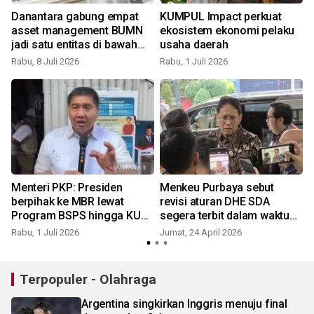
Danantara gabung empat
KUMPUL Impact perkuat
asset management BUMN
ekosistem ekonomi pelaku
jadi satu entitas di bawah
usaha daerah
Mandiri MI
Rabu, 8 Juli 2026
Rabu, 1 Juli 2026
J
Menteri PKP: Presiden
Menkeu Purbaya sebut
berpihak ke MBR lewat
revisi aturan DHE SDA
Program BSPS hingga KUR
segera terbit dalam waktu
Perumahan
dekat
Rabu, 1 Juli 2026
Jumat, 24 April 2026
S
Terpopuler - Olahraga
Argentina singkirkan Inggris menuju final