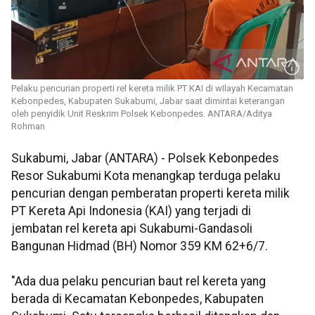
Pelaku pencurian properti rel kereta milik PT KAI di wIlayah Kecamatan
Kebonpedes, Kabupaten Sukabumi, Jabar saat dimintai keterangan
oleh penyidik Unit Reskrim Polsek Kebonpedes. ANTARA/Aditya
Rohman
Sukabumi, Jabar (ANTARA) - Polsek Kebonpedes
Resor Sukabumi Kota menangkap terduga pelaku
pencurian dengan pemberatan properti kereta milik
PT Kereta Api Indonesia (KAI) yang terjadi di
jembatan rel kereta api Sukabumi-Gandasoli
Bangunan Hidmad (BH) Nomor 359 KM 62+6/7.
"Ada dua pelaku pencurian baut rel kereta yang
berada di Kecamatan Kebonpedes, Kabupaten