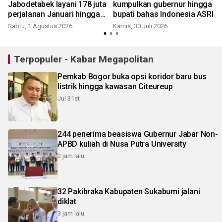
Jabodetabek layani 178 juta
kumpulkan gubernur hingga
perjalanan Januari hingga
bupati bahas Indonesia ASRI
Juni 2026
Sabtu, 1 Agustus 2026
Kamis, 30 Juli 2026
R
Terpopuler - Kabar Megapolitan
Pemkab Bogor buka opsi koridor baru bus
listrik hingga kawasan Citeureup
Jul 31st
244 penerima beasiswa Gubernur Jabar Non-
APBD kuliah di Nusa Putra University
2 jam lalu
32 Pakibraka Kabupaten Sukabumi jalani
diklat
3 jam lalu