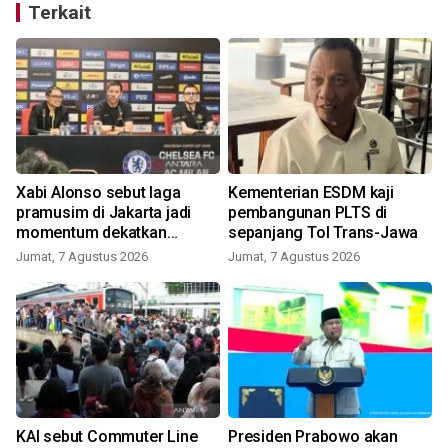
Terkait
Xabi Alonso sebut laga
Kementerian ESDM kaji
pramusim di Jakarta jadi
pembangunan PLTS di
momentum dekatkan
sepanjang Tol Trans-Jawa
Chelsea dengan penggemar
Jumat, 7 Agustus 2026
Jumat, 7 Agustus 2026
K
KAI sebut Commuter Line
Presiden Prabowo akan