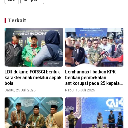
Terkait
m
LDII dukung FORSGI bentuk
Lemhannas libatkan KPK
karakter anak melalui sepak
berikan pembekalan
bola
antikorupsi pada 25 kepala
daerah
Sabtu, 25 Juli 2026
Rabu, 15 Juli 2026
J