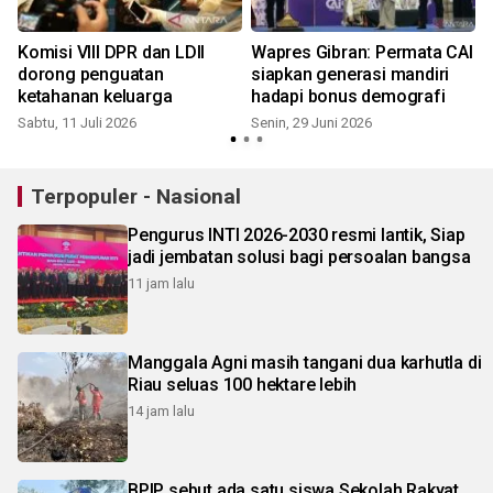
n
Komisi VIII DPR dan LDII
Wapres Gibran: Permata CAI
dorong penguatan
siapkan generasi mandiri
ketahanan keluarga
hadapi bonus demografi
Sabtu, 11 Juli 2026
Senin, 29 Juni 2026
S
Terpopuler - Nasional
Pengurus INTI 2026-2030 resmi lantik, Siap
jadi jembatan solusi bagi persoalan bangsa
11 jam lalu
Manggala Agni masih tangani dua karhutla di
Riau seluas 100 hektare lebih
14 jam lalu
BPIP sebut ada satu siswa Sekolah Rakyat