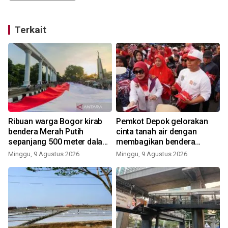
Terkait
Ribuan warga Bogor kirab
Pemkot Depok gelorakan
bendera Merah Putih
cinta tanah air dengan
sepanjang 500 meter dalam
membagikan bendera
rangkaian FMP ke-11
merah putih
Minggu, 9 Agustus 2026
Minggu, 9 Agustus 2026