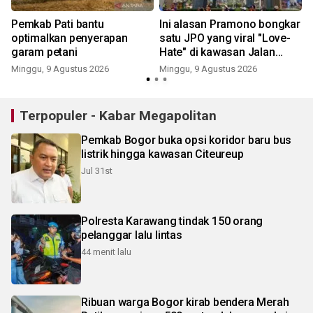
Pemkab Pati bantu
Ini alasan Pramono bongkar
optimalkan penyerapan
satu JPO yang viral "Love-
garam petani
Hate" di kawasan Jalan
Rasuna Said
Minggu, 9 Agustus 2026
Minggu, 9 Agustus 2026
Terpopuler - Kabar Megapolitan
Pemkab Bogor buka opsi koridor baru bus
listrik hingga kawasan Citeureup
Jul 31st
Polresta Karawang tindak 150 orang
pelanggar lalu lintas
44 menit lalu
Ribuan warga Bogor kirab bendera Merah