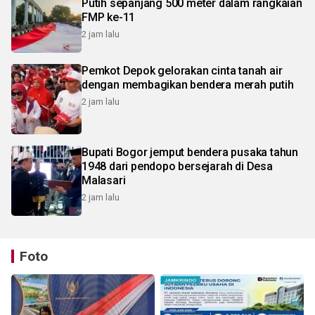
Putih sepanjang 500 meter dalam rangkaian
FMP ke-11
2 jam lalu
Pemkot Depok gelorakan cinta tanah air
dengan membagikan bendera merah putih
2 jam lalu
Bupati Bogor jemput bendera pusaka tahun
1948 dari pendopo bersejarah di Desa
Malasari
2 jam lalu
Foto