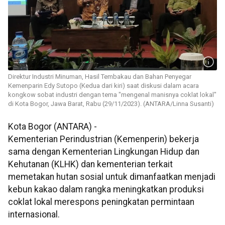
Direktur Industri Minuman, Hasil Tembakau dan Bahan Penyegar
Kemenparin Edy Sutopo (Kedua dari kiri) saat diskusi dalam acara
kongkow sobat industri dengan tema "mengenal manisnya coklat lokal"
di Kota Bogor, Jawa Barat, Rabu (29/11/2023). (ANTARA/Linna Susanti)
Kota Bogor (ANTARA) -
Kementerian Perindustrian (Kemenperin) bekerja
sama dengan Kementerian Lingkungan Hidup dan
Kehutanan (KLHK) dan kementerian terkait
memetakan hutan sosial untuk dimanfaatkan menjadi
kebun kakao dalam rangka meningkatkan produksi
coklat lokal merespons peningkatan permintaan
internasional.