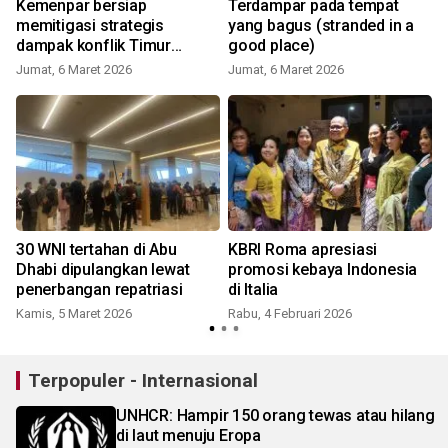
Kemenpar bersiap
Terdampar pada tempat
memitigasi strategis
yang bagus (stranded in a
dampak konflik Timur
good place)
Tengah
Jumat, 6 Maret 2026
Jumat, 6 Maret 2026
S
s
30 WNI tertahan di Abu
KBRI Roma apresiasi
Dhabi dipulangkan lewat
promosi kebaya Indonesia
penerbangan repatriasi
di Italia
Kamis, 5 Maret 2026
Rabu, 4 Februari 2026
Terpopuler - Internasional
UNHCR: Hampir 150 orang tewas atau hilang
di laut menuju Eropa