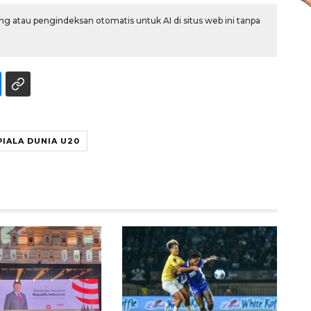
g atau pengindeksan otomatis untuk AI di situs web ini tanpa
PIALA DUNIA U20
Ekspedisi Rupiah Berdaulat
2026 sambangi Papua