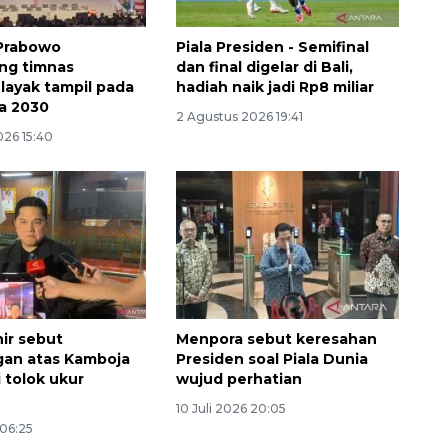
2026-08-06 13:15:00
 Prabowo
Piala Presiden - Semifinal
g timnas
dan final digelar di Bali,
 layak tampil pada
hadiah naik jadi Rp8 miliar
ia 2030
2 Agustus 2026 19:41
026 15:40
hir sebut
Menpora sebut keresahan
an atas Kamboja
Presiden soal Piala Dunia
 tolok ukur
wujud perhatian
10 Juli 2026 20:05
 06:25