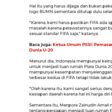
Hal itu yang harus dijaga dan bukan pek
logo BUMN sementara ditutup dulu sela
"Karena, kami harus pastikan FIFA ada s
masalah karena perawatannya sangat bai
sesuai standar FIFA saja," katanya.
Baca juga:
Ketua Umum PSSI: Pemasar
Dunia U-20
Menurut dia, Indonesia mempunyai kein
untuk menjadi tuan rumah Piala Dunia 2
mempunyai kesempatan menyelenggarak
terbesar kedua di FIFA tetapi tidak lak
"Oleh karena itu, kami sangat serius d
kesiapan daerah karena hal ini harga diri
Sementara itu, Menpora Zainudin Ama
tentang persiapan menjadi tuan rumah P