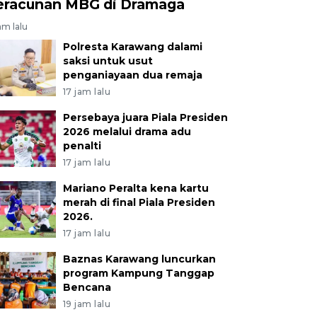
eracunan MBG di Dramaga
am lalu
Polresta Karawang dalami
saksi untuk usut
penganiayaan dua remaja
17 jam lalu
Persebaya juara Piala Presiden
2026 melalui drama adu
penalti
17 jam lalu
Mariano Peralta kena kartu
merah di final Piala Presiden
2026.
17 jam lalu
Baznas Karawang luncurkan
program Kampung Tanggap
Bencana
19 jam lalu