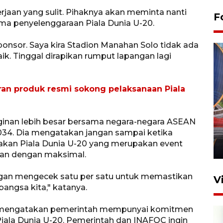
erjaan yang sulit. Pihaknya akan meminta nanti
F
ma penyelenggaraan Piala Dunia U-20.
ponsor. Saya kira Stadion Manahan Solo tidak ada
k. Tinggal dirapikan rumput lapangan lagi
an produk resmi sokong pelaksanaan Piala
Komisi V DPR tinjau
perlintasan sebidang di
ginan lebih besar bersama negara-negara ASEAN
Stasiun Bogor
034. Dia mengatakan jangan sampai ketika
an Piala Dunia U-20 yang merupakan event
12 Juni 2026 18:49
ukan dengan maksimal.
engan mengecek satu per satu untuk memastikan
V
 bangsa kita," katanya.
li mengatakan pemerintah mempunyai komitmen
iala Dunia U-20. Pemerintah dan INAFOC ingin