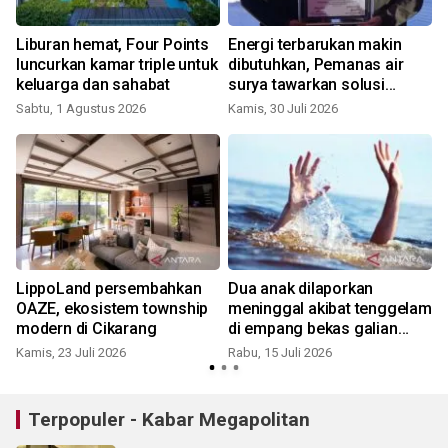
a
Liburan hemat, Four Points
Energi terbarukan makin
luncurkan kamar triple untuk
dibutuhkan, Pemanas air
keluarga dan sahabat
surya tawarkan solusi
hemat listrik
Sabtu, 1 Agustus 2026
Kamis, 30 Juli 2026
J
LippoLand persembahkan
Dua anak dilaporkan
OAZE, ekosistem township
meninggal akibat tenggelam
modern di Cikarang
di empang bekas galian
perumahan Karawang
Kamis, 23 Juli 2026
Rabu, 15 Juli 2026
K
Terpopuler - Kabar Megapolitan