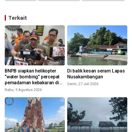
Terkait
BNPB siapkan helikopter
Di balik kesan seram Lapas
a
"water bombing" percepat
Nusakambangan
pemadaman kebakaran di
Senin, 27 Juli 2026
Bromo
Rabu, 5 Agustus 2026
R