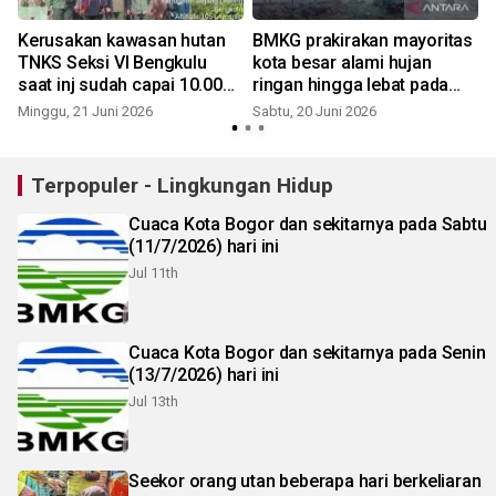
Kerusakan kawasan hutan
BMKG prakirakan mayoritas
TNKS Seksi VI Bengkulu
kota besar alami hujan
saat inj sudah capai 10.000
ringan hingga lebat pada
hektare
Sabtu
Minggu, 21 Juni 2026
Sabtu, 20 Juni 2026
S
Terpopuler - Lingkungan Hidup
Cuaca Kota Bogor dan sekitarnya pada Sabtu
(11/7/2026) hari ini
Jul 11th
Cuaca Kota Bogor dan sekitarnya pada Senin
(13/7/2026) hari ini
Jul 13th
Seekor orang utan beberapa hari berkeliaran