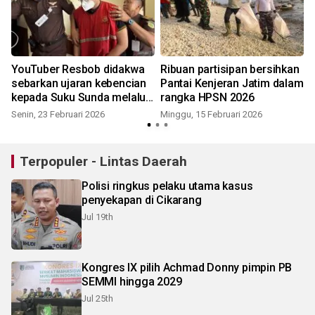
YouTuber Resbob didakwa
Ribuan partisipan bersihkan
sebarkan ujaran kebencian
Pantai Kenjeran Jatim dalam
kepada Suku Sunda melalui
rangka HPSN 2026
media sosial
Senin, 23 Februari 2026
Minggu, 15 Februari 2026
Terpopuler - Lintas Daerah
Polisi ringkus pelaku utama kasus
penyekapan di Cikarang
Jul 19th
Kongres IX pilih Achmad Donny pimpin PB
SEMMI hingga 2029
Jul 25th