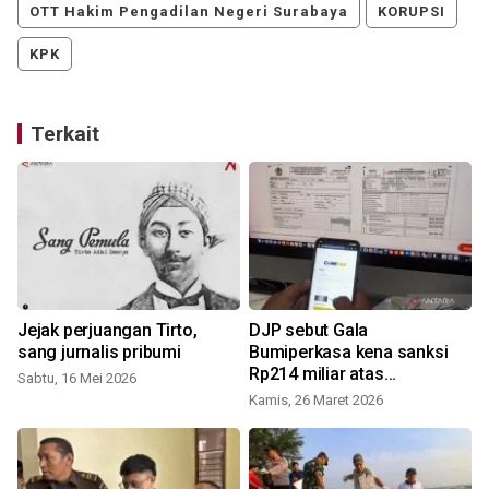
OTT Hakim Pengadilan Negeri Surabaya
KORUPSI
KPK
Terkait
Jejak perjuangan Tirto,
DJP sebut Gala
sang jurnalis pribumi
Bumiperkasa kena sanksi
Rp214 miliar atas
Sabtu, 16 Mei 2026
penyelewengan laporan SPT
Kamis, 26 Maret 2026
S