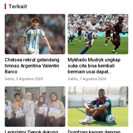
Terkait
Chelsea rekrut gelandang
Mykhailo Mudryk ungkap
timnas Argentina Valentin
suka cita bisa kembali
Barco
bermain usai dapat
hukuman 4 tahun
Senin, 3 Agustus 2026
Sabtu, 1 Agustus 2026
S
Legislator Depok dukung
Dumfries kagum dengan