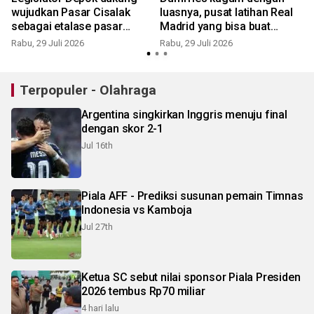
wujudkan Pasar Cisalak
luasnya, pusat latihan Real
sebagai etalase pasar
Madrid yang bisa buat
rakyat
tersesat
Rabu, 29 Juli 2026
Rabu, 29 Juli 2026
M
Terpopuler - Olahraga
Argentina singkirkan Inggris menuju final
dengan skor 2-1
Jul 16th
Piala AFF - Prediksi susunan pemain Timnas
Indonesia vs Kamboja
Jul 27th
Ketua SC sebut nilai sponsor Piala Presiden
2026 tembus Rp70 miliar
4 hari lalu