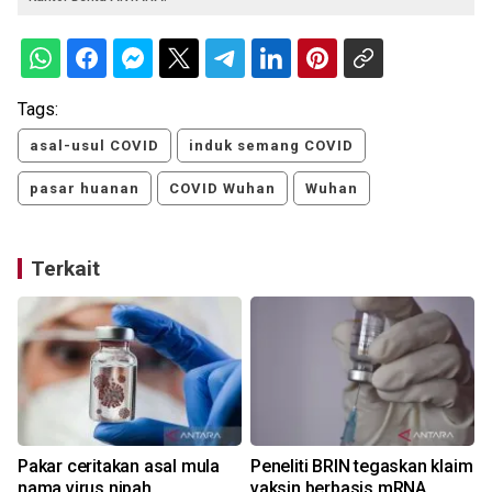
Tags:
asal-usul COVID
induk semang COVID
pasar huanan
COVID Wuhan
Wuhan
Terkait
Pakar ceritakan asal mula
Peneliti BRIN tegaskan klaim
nama virus nipah
vaksin berbasis mRNA