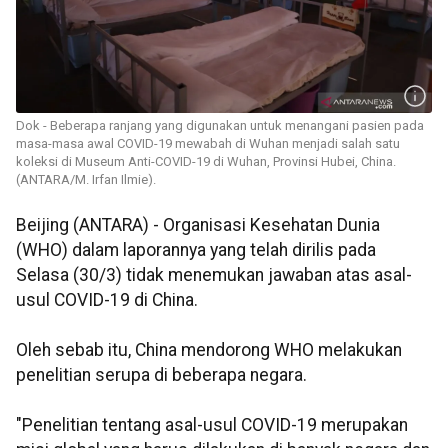
Dok - Beberapa ranjang yang digunakan untuk menangani pasien pada
masa-masa awal COVID-19 mewabah di Wuhan menjadi salah satu
koleksi di Museum Anti-COVID-19 di Wuhan, Provinsi Hubei, China.
(ANTARA/M. Irfan Ilmie).
Beijing (ANTARA) - Organisasi Kesehatan Dunia
(WHO) dalam laporannya yang telah dirilis pada
Selasa (30/3) tidak menemukan jawaban atas asal-
usul COVID-19 di China.
Oleh sebab itu, China mendorong WHO melakukan
penelitian serupa di beberapa negara.
"Penelitian tentang asal-usul COVID-19 merupakan