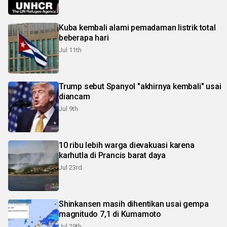
Kuba kembali alami pemadaman listrik total
beberapa hari
Jul 11th
Trump sebut Spanyol "akhirnya kembali" usai
diancam
Jul 9th
10 ribu lebih warga dievakuasi karena
karhutla di Prancis barat daya
Jul 23rd
Shinkansen masih dihentikan usai gempa
magnitudo 7,1 di Kumamoto
Jul 29th