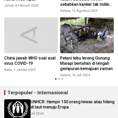
sebabkan kanker tak miliki
Jumat, 6 Februari 2026
dasar
Selasa, 12 Agustus 2025
J
China jawab WHO soal asal
Petani tebu lereng Gunung
virus COVID-19
Marapi bertahan di tengah
gempuran kemajuan zaman
Rabu, 1 Januari 2025
Selasa, 16 Juli 2024
Terpopuler - Internasional
UNHCR: Hampir 150 orang tewas atau hilang
di laut menuju Eropa
Jul 22nd