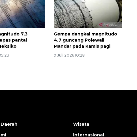
gnitudo 7,3
Gempa dangkal magnitudo
epas pantai
4,7 guncang Polewali
Meksiko
Mandar pada Kamis pagi
 05:23
9 Juli 2026 10:28
 Daerah
Wisata
omi
Internasional