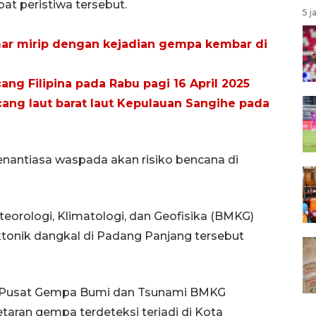
at peristiwa tersebut.
5 j
r mirip dengan kejadian gempa kembar di
g Filipina pada Rabu pagi 16 April 2025
ng laut barat laut Kepulauan Sangihe pada
antiasa waspada akan risiko bencana di
orologi, Klimatologi, dan Geofisika (BMKG)
onik dangkal di Padang Panjang tersebut
im Pusat Gempa Bumi dan Tsunami BMKG
taran gempa terdeteksi terjadi di Kota