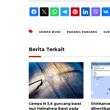
GEMPA BUMI
PADANG PANJANG
SU
Berita Terkait
Gempa M 5,6 guncang barat
Shinkans
laut Halmahera Barat pada
dihentika