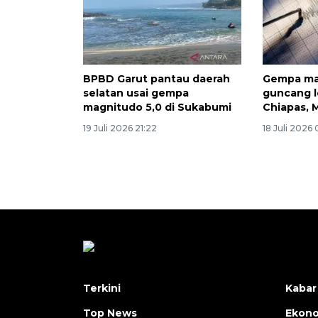
BPBD Garut pantau daerah
Gempa ma
selatan usai gempa
guncang l
magnitudo 5,0 di Sukabumi
Chiapas, 
19 Juli 2026 21:22
18 Juli 2026
Terkini
Kabar
Top News
Ekon