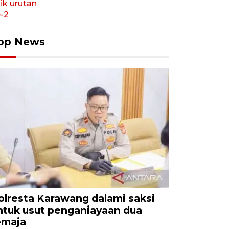
op News
olresta Karawang dalami saksi
ntuk usut penganiayaan dua
emaja