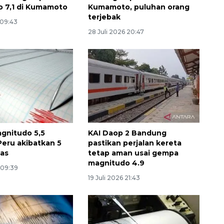
 7,1 di Kumamoto
Kumamoto, puluhan orang
terjebak
 09:43
28 Juli 2026 20:47
gnitudo 5,5
KAI Daop 2 Bandung
eru akibatkan 5
pastikan perjalan kereta
was
tetap aman usai gempa
magnitudo 4.9
 09:39
19 Juli 2026 21:43
Memberantas kejahatan
jalanan Jakarta
2026-08-05 18:00:00