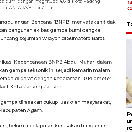
empa bumi dengan magnitudo 4,6 di Kota Padang
alam. ANTARA/Fandi Yogari
nanggulangan Bencana (BNPB) menyatakan tidak
T
akan bangunan akibat gempa bumi dangkal
ncang sejumlah wilayah di Sumatera Barat,
unikasi Kebencanaan BNPB Abdul Muhari dalam
kan gempa tektonik ini terjadi kemarin malam
erada di darat dengan kedalaman 10 kilometer,
 laut Kota Padang Panjang.
gempa dirasakan cukup luas oleh masyarakat,
n Kabupaten Agam.
P
u
ni, belum ada laporan kerusakan bangunan
r