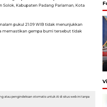
F
n Solok, Kabupaten Padang Pariaman, Kota
malam pukul 21.09 WIB tidak menunjukkan
ga memastikan gempa bumi tersebut tidak
Komisi V DPR tinjau
perlintasan sebidang di
Stasiun Bogor
12 Juni 2026 18:49
V
g atau pengindeksan otomatis untuk AI di situs web ini tanpa