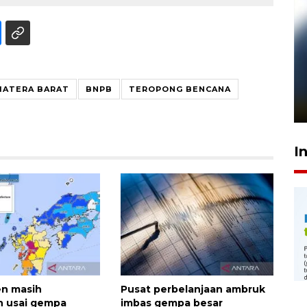
Pelanggan Filaha Farm setia
sampai 8 tahan?
MATERA BARAT
BNPB
TEROPONG BENCANA
1 Juni 2026 05:47
I
en masih
Pusat perbelanjaan ambruk
n usai gempa
imbas gempa besar