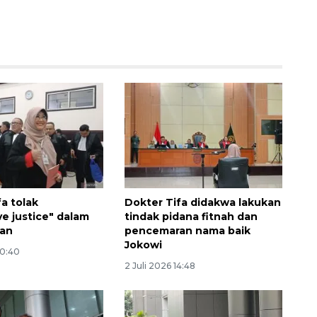
160 ribu sambungan baru
jaringan gas 2026
a tolak
Dokter Tifa didakwa lakukan
2026-08-07 18:00:00
ve justice" dalam
tindak pidana fitnah dan
gan
pencemaran nama baik
Jokowi
20:40
2 Juli 2026 14:48