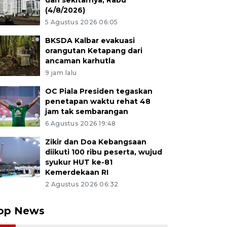
dan sekitarnya, Rabu
(4/8/2026)
5 Agustus 2026 06:05
BKSDA Kalbar evakuasi
orangutan Ketapang dari
ancaman karhutla
9 jam lalu
OC Piala Presiden tegaskan
penetapan waktu rehat 48
jam tak sembarangan
6 Agustus 2026 19:48
Zikir dan Doa Kebangsaan
diikuti 100 ribu peserta, wujud
syukur HUT ke-81
Kemerdekaan RI
2 Agustus 2026 06:32
op News