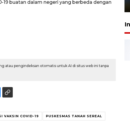
ID-19 buatan dalam negeri yang berbeda dengan
1 Juni 2026 05:47
I
g atau pengindeksan otomatis untuk AI di situs web ini tanpa
I VAKSIN COVID-19
PUSKESMAS TANAH SEREAL