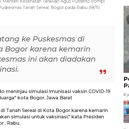
i Menteri Kesehatan Terawan Agus Putranto (rompi
 Puskesmas Tanah Sereal, Bogor pada Rabu (18/11)
datang ke Puskesmas di
ta Bogor karena kemarin
kesmas ini akan diadakan
inasi.
P
P
o meninjau simulasi imunisasi vaksin COVID-19
8 j
uarga" kota Bogor, Jawa Barat
 di Tanah Sereal di Kota Bogor karena kemarin
kan simulasi untuk vaksinasi," kata Presiden
r , Rabu.