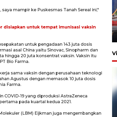
, saya mampir ke Puskesmas Tanah Sereal ini,"
Komisi V DPR tinjau
perlintasan sebidang di
r disiapkan untuk tempat imunisasi vaksin
Stasiun Bogor
12 Juni 2026 18:49
sepakatan untuk pengadaan 143 juta dosis
rmasi asal China yaitu Sinovac, Sinopharm dan
V
a hingga 20 juta konsentrat vaksin. Vaksin itu
PT Bio Farma.
n kerja sama vaksin dengan perusahaan teknologi
ngahan Agustus dengan memasok 10 juta dosis
mia Farma.
in COVID-19 yang diproduksi AstraZeneca
pertama pada kuartal kedua 2021.
Pelanggan Filaha Farm setia
 Molekuler (LBM) Eijkman juga mengembangkan
sampai 8 tahan?