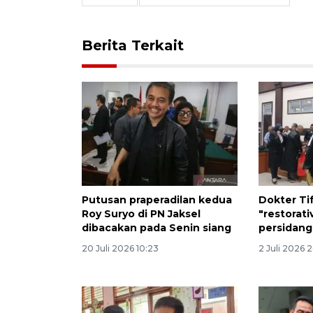
Berita Terkait
Putusan praperadilan kedua
Dokter Tif
Roy Suryo di PN Jaksel
"restorati
dibacakan pada Senin siang
persidan
20 Juli 2026 10:23
2 Juli 2026 