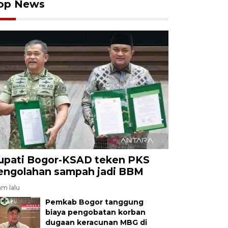
op News
upati Bogor-KSAD teken PKS
engolahan sampah jadi BBM
am lalu
Pemkab Bogor tanggung
biaya pengobatan korban
dugaan keracunan MBG di