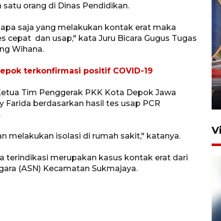
satu orang di Dinas Pendidikan.
iapa saja yang melakukan kontak erat maka
es cepat dan usap," kata Juru Bicara Gugus Tugas
ng Wihana.
Komisi V DPR tinjau
 Depok terkonfirmasi positif COVID-19
perlintasan sebidang di
Stasiun Bogor
etua Tim Penggerak PKK Kota Depok Jawa
12 Juni 2026 18:49
lly Farida berdasarkan hasil tes usap PCR
.
V
an melakukan isolasi di rumah sakit," katanya.
terindikasi merupakan kasus kontak erat dari
 negara (ASN) Kecamatan Sukmajaya.