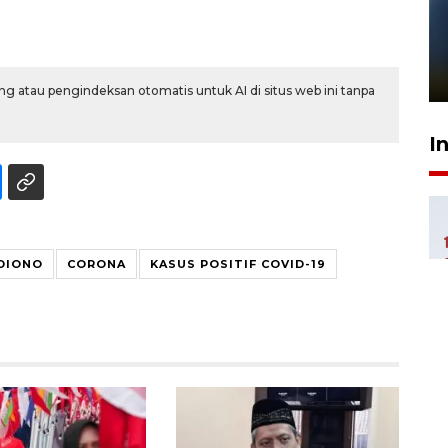
Pelanggan Filaha Farm setia
sampai 8 tahan?
1 Juni 2026 05:47
g atau pengindeksan otomatis untuk AI di situs web ini tanpa
I
DIONO
CORONA
KASUS POSITIF COVID-19