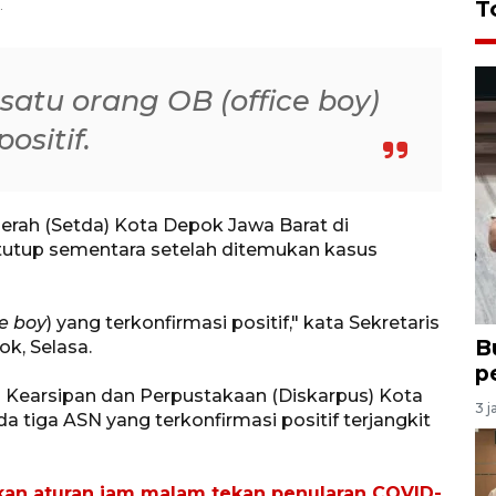
.
T
satu orang OB (office boy)
ositif.
erah (Setda) Kota Depok Jawa Barat di
itutup sementara setelah ditemukan kasus
ce boy
) yang terkonfirmasi positif," kata Sekretaris
B
k, Selasa.
p
s Kearsipan dan Perpustakaan (Diskarpus) Kota
3 j
a tiga ASN yang terkonfirmasi positif terjangkit
kan aturan jam malam tekan penularan COVID-