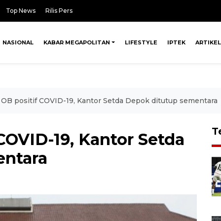
Top News
Rilis Pers
NASIONAL
KABAR MEGAPOLITAN
LIFESTYLE
IPTEK
ARTIKEL
 OB positif COVID-19, Kantor Setda Depok ditutup sementara
T
COVID-19, Kantor Setda
entara