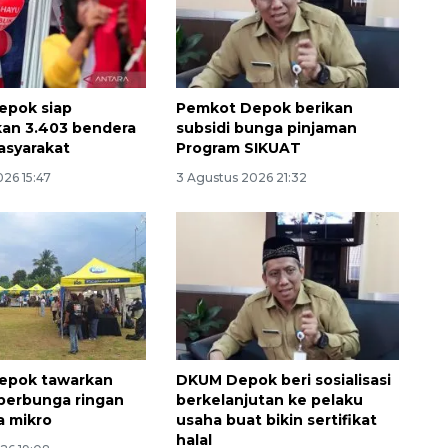
epok siap
Pemkot Depok berikan
ikan 3.403 bendera
subsidi bunga pinjaman
asyarakat
Program SIKUAT
26 15:47
3 Agustus 2026 21:32
Ekonomi triwulan II-2026
tumbuh 5,29 persen
2026-08-06 18:45:00
epok tawarkan
DKUM Depok beri sosialisasi
berbunga ringan
berkelanjutan ke pelaku
a mikro
usaha buat bikin sertifikat
halal