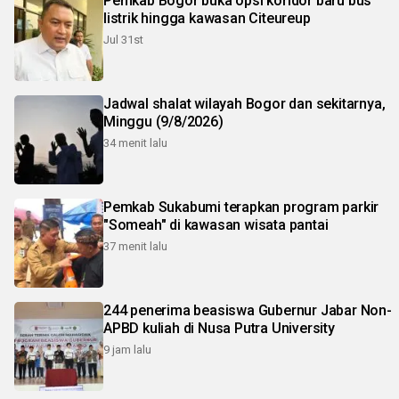
Pemkab Bogor buka opsi koridor baru bus
listrik hingga kawasan Citeureup
Jul 31st
Jadwal shalat wilayah Bogor dan sekitarnya,
Minggu (9/8/2026)
34 menit lalu
Pemkab Sukabumi terapkan program parkir
"Someah" di kawasan wisata pantai
37 menit lalu
244 penerima beasiswa Gubernur Jabar Non-
APBD kuliah di Nusa Putra University
9 jam lalu