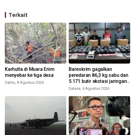
Terkait
Karhutla di Muara Enim
Bareskrim gagalkan
menyebar ke tiga desa
peredaran 86,3 kg sabu dan
5.171 butir ekstasi jaringan
Sabtu, 8 Agustus 2026
S
Riau-Sumsel
Selasa, 4 Agustus 2026