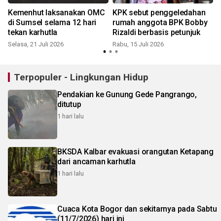
Kemenhut laksanakan OMC
KPK sebut penggeledahan
di Sumsel selama 12 hari
rumah anggota BPK Bobby
tekan karhutla
Rizaldi berbasis petunjuk
Selasa, 21 Juli 2026
Rabu, 15 Juli 2026
J
Terpopuler - Lingkungan Hidup
Pendakian ke Gunung Gede Pangrango,
ditutup
1 hari lalu
BKSDA Kalbar evakuasi orangutan Ketapang
dari ancaman karhutla
1 hari lalu
Cuaca Kota Bogor dan sekitarnya pada Sabtu
(11/7/2026) hari ini