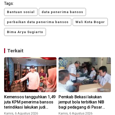
Tags:
Bantuan sosial
data penerima bansos
perbaikan data penerima bansos
Wali Kota Bogor
Bima Arya Sugiarto
Terkait
Kemensos tangguhkan 1,49
Pemkab Bekasi lakukan
i
juta KPM penerima bansos
jemput bola terbitkan NIB
terindikasi lakukan judi
bagi pedagang di Pasar
online
Cikarang
Kamis, 6 Agustus 2026
Kamis, 6 Agustus 2026