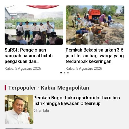
SuRCI : Pengelolaan
Pemkab Bekasi salurkan 3,6
sampah nasional butuh
juta liter air bagi warga yang
pengakuan dan
terdampak kekeringan
perlindungan bagi pemulung
Rabu, 5 Agustus 2026
Rabu, 5 Agustus 2026
Terpopuler - Kabar Megapolitan
Pemkab Bogor buka opsi koridor baru bus
listrik hingga kawasan Citeureup
6 hari lalu