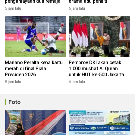
penganiayaan dua remaja
drama adu penalti
5 jam lalu
5 jam lalu
Mariano Peralta kena kartu
Pemprov DKI akan cetak
merah di final Piala
1.000 mushaf Al Quran
Presiden 2026.
untuk HUT ke-500 Jakarta
5 jam lalu
6 jam lalu
Foto