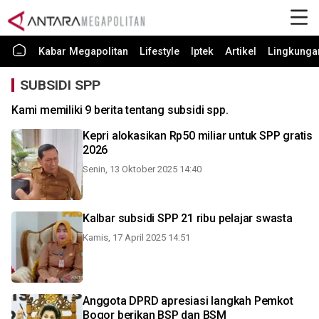
Kabar Megapolitan
Lifestyle
Iptek
Artikel
Lingkunga
SUBSIDI SPP
Kami memiliki 9 berita tentang subsidi spp.
Kepri alokasikan Rp50 miliar untuk SPP gratis
2026
Senin, 13 Oktober 2025 14:40
Kalbar subsidi SPP 21 ribu pelajar swasta
Kamis, 17 April 2025 14:51
Anggota DPRD apresiasi langkah Pemkot
Bogor berikan BSP dan BSM