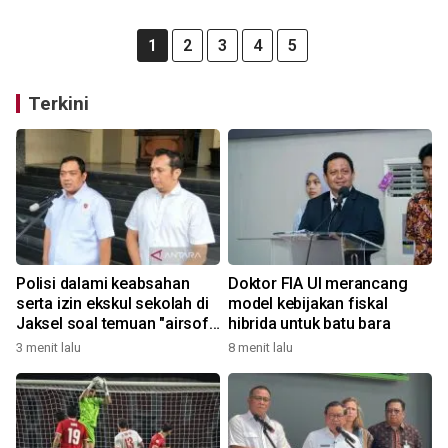
1
2
3
4
5
Terkini
Polisi dalami keabsahan
Doktor FIA UI merancang
serta izin ekskul sekolah di
model kebijakan fiskal
Jaksel soal temuan "airsoft
hibrida untuk batu bara
gun"
3 menit lalu
8 menit lalu