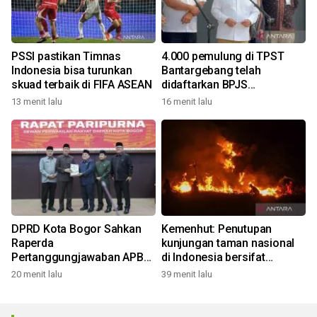
PSSI pastikan Timnas
4.000 pemulung di TPST
Indonesia bisa turunkan
Bantargebang telah
skuad terbaik di FIFA ASEAN
didaftarkan BPJS
Ketenagakerjaan
13 menit lalu
16 menit lalu
DPRD Kota Bogor Sahkan
Kemenhut: Penutupan
Raperda
kunjungan taman nasional
Pertanggungjawaban APBD
di Indonesia bersifat
2025
kondisional
20 menit lalu
39 menit lalu