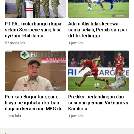
PT PAL mulai bangun kapal
Adam Alis tidak kecewa
selam Scorpene yang bisa
sama sekali, Persib sampai
nyelam lebih lama
di titik tertinggi
57 menit lalu
1 jam lalu
Pemkab Bogor tanggung
Prediksi pertandingan dan
biaya pengobatan korban
susunan pemain Vietnam vs
dugaan keracunan MBG di
Kamboja
Dramaga
1 jam lalu
1 jam lalu