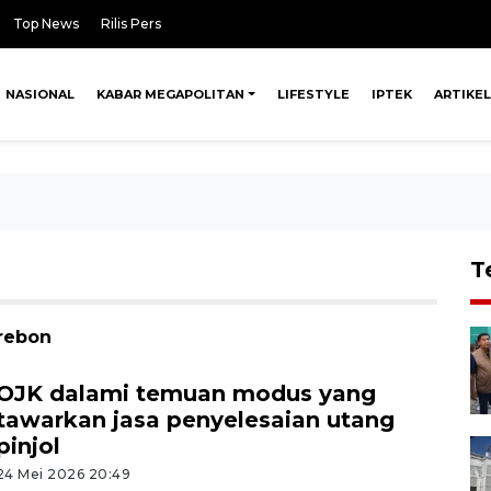
Top News
Rilis Pers
NASIONAL
KABAR MEGAPOLITAN
LIFESTYLE
IPTEK
ARTIKEL
T
irebon
OJK dalami temuan modus yang
tawarkan jasa penyelesaian utang
pinjol
24 Mei 2026 20:49