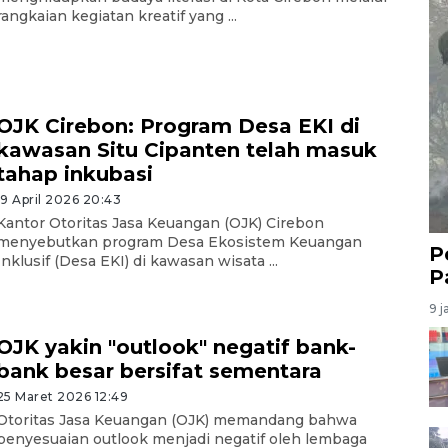
rangkaian kegiatan kreatif yang ...
OJK Cirebon: Program Desa EKI di
kawasan Situ Cipanten telah masuk
tahap inkubasi
19 April 2026 20:43
Kantor Otoritas Jasa Keuangan (OJK) Cirebon
menyebutkan program Desa Ekosistem Keuangan
P
Inklusif (Desa EKI) di kawasan wisata ...
P
9 j
OJK yakin "outlook" negatif bank-
bank besar bersifat sementara
25 Maret 2026 12:49
Otoritas Jasa Keuangan (OJK) memandang bahwa
penyesuaian outlook menjadi negatif oleh lembaga