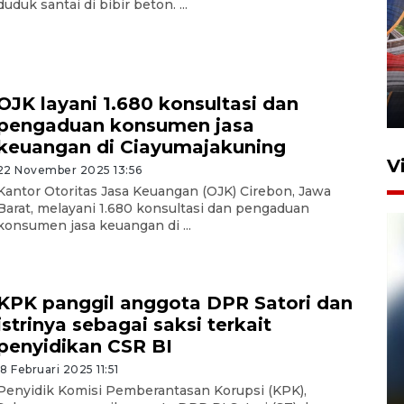
duduk santai di bibir beton. ...
Komisi V DPR tinjau
perlintasan sebidang di
Stasiun Bogor
OJK layani 1.680 konsultasi dan
12 Juni 2026 18:49
pengaduan konsumen jasa
keuangan di Ciayumajakuning
V
22 November 2025 13:56
Kantor Otoritas Jasa Keuangan (OJK) Cirebon, Jawa
Barat, melayani 1.680 konsultasi dan pengaduan
konsumen jasa keuangan di ...
KPK panggil anggota DPR Satori dan
istrinya sebagai saksi terkait
penyidikan CSR BI
Pelanggan Filaha Farm setia
18 Februari 2025 11:51
sampai 8 tahan?
Penyidik Komisi Pemberantasan Korupsi (KPK),
1 Juni 2026 05:47