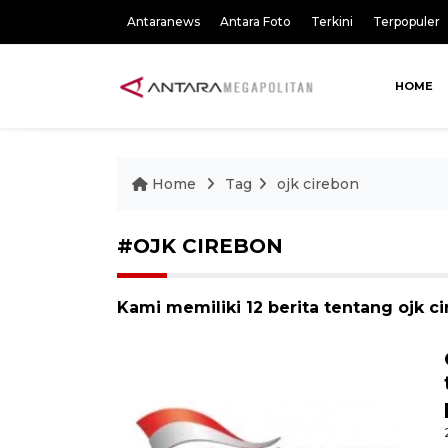
Antaranews
Antara Foto
Terkini
Terpopuler
HOME
Home
Tag
ojk cirebon
#OJK CIREBON
Kami memiliki 12 berita tentang ojk c