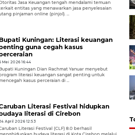
Otoritas Jasa Keuangan tengah mendalami temuan
terkait entitas yang menawarkan jasa penyelesaian
utang pinjaman online (pinjol). ...
Bupati Kuningan: Literasi keuangan
penting guna cegah kasus
perceraian
6 Mei 2026 16:44
Bupati Kuningan Dian Rachmat Yanuar menyebut
program literasi keuangan sangat penting untuk
mencegah kasus perceraian di ...
Caruban Literasi Festival hidupkan
budaya literasi di Cirebon
T
24 April 2026 12:53
Caruban Literasi Festival (CLF) 8.0 berhasil
menghidupkan budaya literasi di Kota Cirebon melalui