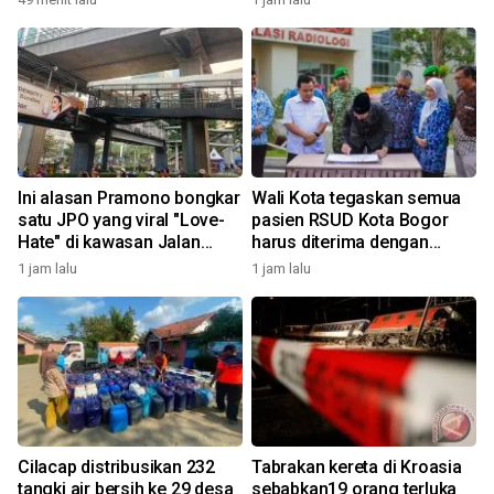
Ini alasan Pramono bongkar
Wali Kota tegaskan semua
satu JPO yang viral "Love-
pasien RSUD Kota Bogor
Hate" di kawasan Jalan
harus diterima dengan
Rasuna Said
profesional
1 jam lalu
1 jam lalu
Cilacap distribusikan 232
Tabrakan kereta di Kroasia
tangki air bersih ke 29 desa
sebabkan19 orang terluka