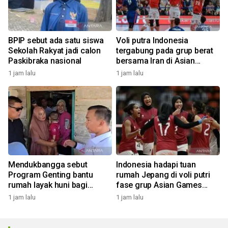
BPIP sebut ada satu siswa
Voli putra Indonesia
Sekolah Rakyat jadi calon
tergabung pada grup berat
Paskibraka nasional
bersama Iran di Asian
Games 2026
1 jam lalu
1 jam lalu
Mendukbangga sebut
Indonesia hadapi tuan
Program Genting bantu
rumah Jepang di voli putri
rumah layak huni bagi
fase grup Asian Games
keluarga stunting
2026
1 jam lalu
1 jam lalu