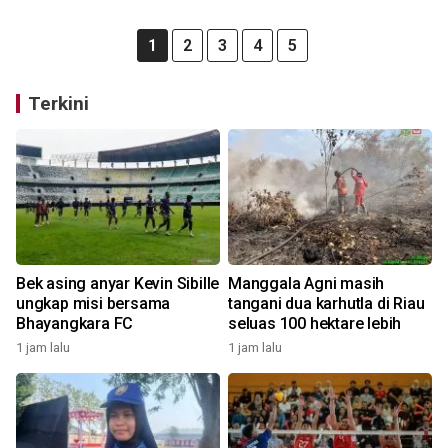
1
2
3
4
5
Terkini
Bek asing anyar Kevin Sibille
Manggala Agni masih
ungkap misi bersama
tangani dua karhutla di Riau
Bhayangkara FC
seluas 100 hektare lebih
1 jam lalu
1 jam lalu