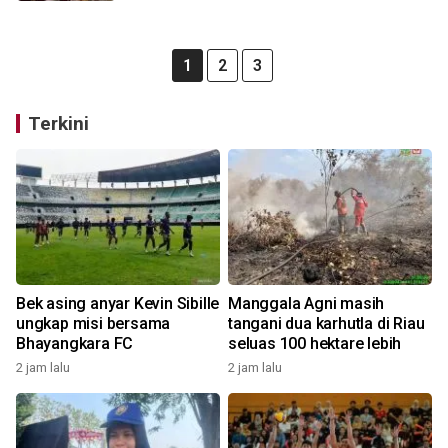
1
2
3
Terkini
Bek asing anyar Kevin Sibille
Manggala Agni masih
ungkap misi bersama
tangani dua karhutla di Riau
Bhayangkara FC
seluas 100 hektare lebih
2 jam lalu
2 jam lalu