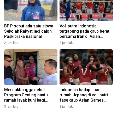
BPIP sebut ada satu siswa
Voli putra Indonesia
Sekolah Rakyat jadi calon
tergabung pada grup berat
Paskibraka nasional
bersama Iran di Asian
Games 2026
2 jam lalu
3 jam lalu
Mendukbangga sebut
Indonesia hadapi tuan
Program Genting bantu
rumah Jepang di voli putri
rumah layak huni bagi
fase grup Asian Games
keluarga stunting
2026
3 jam lalu
3 jam lalu