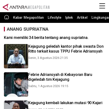
Kabar Megapolitan
Lifestyle
Iptek
Artikel
Lingkunga
ANANG SUPRIATNA
Kami memiliki 34 berita tentang anang supriatna.
Kejagung geledah kantor pihak swasta Don
Ritto terkait kasus TPPU Febrie Adriansyah
Senin, 3 Agustus 2026 21:35
Febrie Adriansyah di Kebayoran Baru
digeledah tim Kejagung
Sabtu, 1 Agustus 2026 19:15
Kejagung kembali lakukan mutasi 90 Kajari