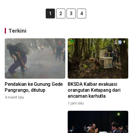
1
2
3
4
Terkini
Pendakian ke Gunung Gede
BKSDA Kalbar evakuasi
Pangrango, ditutup
orangutan Ketapang dari
ancaman karhutla
4 menit lalu
1 jam lalu