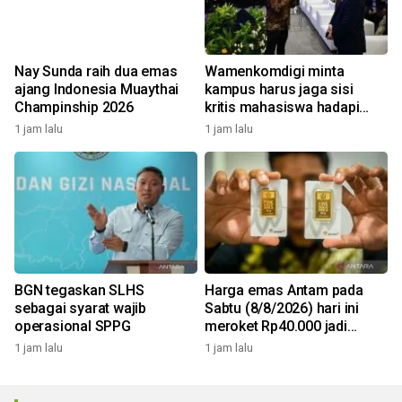
Nay Sunda raih dua emas
Wamenkomdigi minta
ajang Indonesia Muaythai
kampus harus jaga sisi
Champinship 2026
kritis mahasiswa hadapi
Gen AI
1 jam lalu
1 jam lalu
BGN tegaskan SLHS
Harga emas Antam pada
sebagai syarat wajib
Sabtu (8/8/2026) hari ini
operasional SPPG
meroket Rp40.000 jadi
Rp2,690 juta/gr
1 jam lalu
1 jam lalu