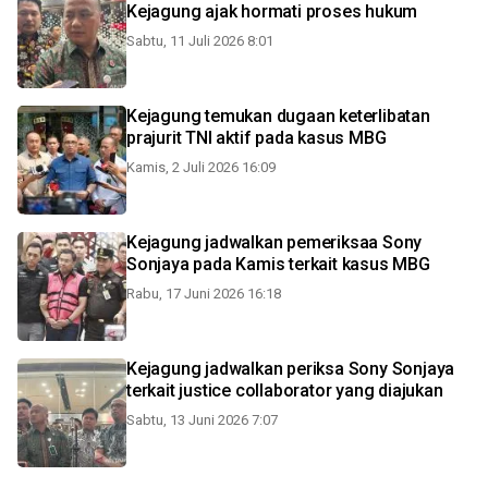
Kejagung ajak hormati proses hukum
Sabtu, 11 Juli 2026 8:01
Kejagung temukan dugaan keterlibatan
prajurit TNI aktif pada kasus MBG
Kamis, 2 Juli 2026 16:09
Kejagung jadwalkan pemeriksaa Sony
Sonjaya pada Kamis terkait kasus MBG
Rabu, 17 Juni 2026 16:18
Kejagung jadwalkan periksa Sony Sonjaya
terkait justice collaborator yang diajukan
Sabtu, 13 Juni 2026 7:07