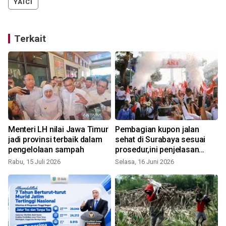
YAICI
Terkait
Menteri LH nilai Jawa Timur
Pembagian kupon jalan
jadi provinsi terbaik dalam
sehat di Surabaya sesuai
pengelolaan sampah
prosedur,ini penjelasan
S
Pemprov
Rabu, 15 Juli 2026
Selasa, 16 Juni 2026