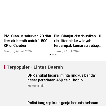
i
PMI Cianjur salurkan 20 ribu
PMI Cianjur distribusikan 10
liter air bersih untuk 1.500
ribu liter air ke wilayah
KK di Cibeber
terdampak kemarau setiap
hari
Minggu, 26 Juli 2026
Jumat, 24 Juli 2026
K
Terpopuler - Lintas Daerah
DPR angkat bicara, minta ringkus bandar
besar peredaran 46 juta pil koplo
50 menit lalu
Polisi tangkap kurir ganja berusia belasan