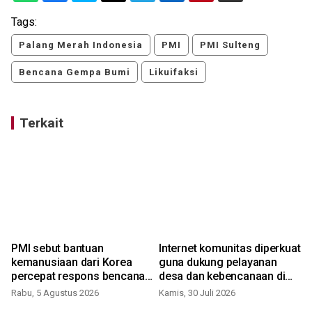
Tags:
Palang Merah Indonesia
PMI
PMI Sulteng
Bencana Gempa Bumi
Likuifaksi
Terkait
PMI sebut bantuan
Internet komunitas diperkuat
kemanusiaan dari Korea
guna dukung pelayanan
percepat respons bencana
desa dan kebencanaan di
nasional
Sukabumi
Rabu, 5 Agustus 2026
Kamis, 30 Juli 2026
M