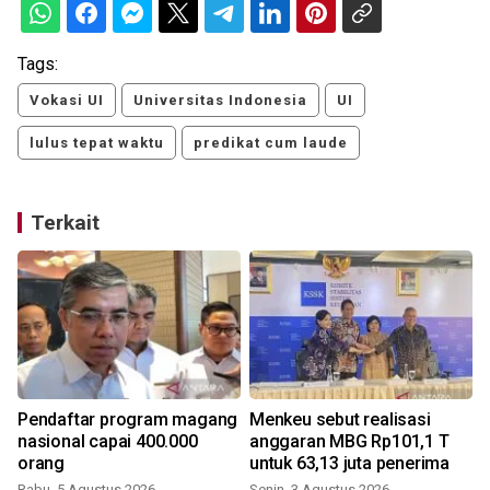
Tags:
Vokasi UI
Universitas Indonesia
UI
lulus tepat waktu
predikat cum laude
Terkait
Pendaftar program magang
Menkeu sebut realisasi
nasional capai 400.000
anggaran MBG Rp101,1 T
orang
untuk 63,13 juta penerima
Rabu, 5 Agustus 2026
Senin, 3 Agustus 2026
J