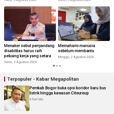
Menaker sebut penyandang
Memahami manusia
h
disabilitas harus raih
sebelum membantu
peluang kerja yang setara
Minggu, 2 Agustus 2026
Senin, 3 Agustus 2026
J
Terpopuler - Kabar Megapolitan
Pemkab Bogor buka opsi koridor baru bus
listrik hingga kawasan Citeureup
6 hari lalu