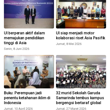
UI berperan aktif dalam
UI siap menjadi motor
memajukan pendidikan
kolaborasi riset Asia Pasifik
tinggi di Asia
Jumat, 8 Mei 2026
Senin, 8 Juni 2026
S
Buku: Perempuan jadi
32 murid Sekolah Garuda
penentu ketahanan iklim di
Samarinda tembus kampus
Indonesia
bergengsi bertaraf global
Jumat, 10 April 2026
Jumat, 27 Maret 2026