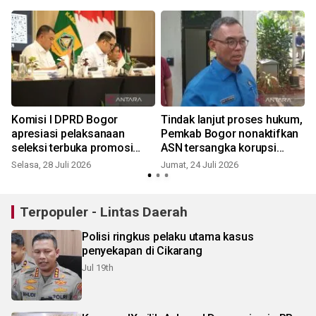
Komisi I DPRD Bogor
Tindak lanjut proses hukum,
apresiasi pelaksanaan
Pemkab Bogor nonaktifkan
seleksi terbuka promosi
ASN tersangka korupsi
jabatan ASN berbasis
proyek RSUD Parung
Selasa, 28 Juli 2026
Jumat, 24 Juli 2026
K
kompetensi
Terpopuler - Lintas Daerah
Polisi ringkus pelaku utama kasus
penyekapan di Cikarang
Jul 19th