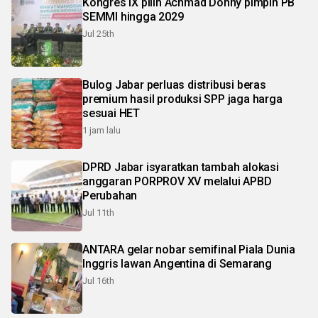
Kongres IX pilih Achmad Donny pimpin PB
SEMMI hingga 2029
Jul 25th
Bulog Jabar perluas distribusi beras
premium hasil produksi SPP jaga harga
sesuai HET
1 jam lalu
DPRD Jabar isyaratkan tambah alokasi
anggaran PORPROV XV melalui APBD
Perubahan
Jul 11th
ANTARA gelar nobar semifinal Piala Dunia
Inggris lawan Angentina di Semarang
Jul 16th