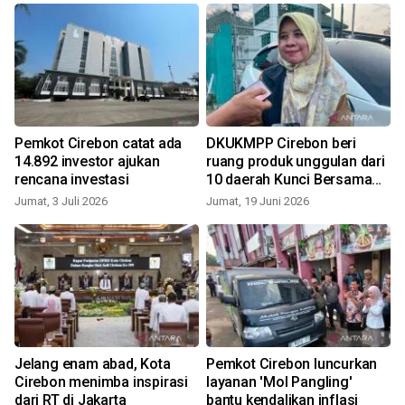
Pemkot Cirebon catat ada
DKUKMPP Cirebon beri
14.892 investor ajukan
ruang produk unggulan dari
rencana investasi
10 daerah Kunci Bersama
masuk Mal UKM
Jumat, 3 Juli 2026
Jumat, 19 Juni 2026
S
n
Jelang enam abad, Kota
Pemkot Cirebon luncurkan
Cirebon menimba inspirasi
layanan 'Mol Pangling'
dari RT di Jakarta
bantu kendalikan inflasi