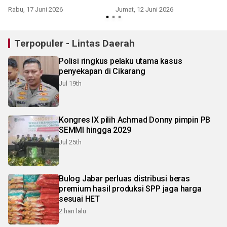
Rabu, 17 Juni 2026
Jumat, 12 Juni 2026
R
Terpopuler - Lintas Daerah
Polisi ringkus pelaku utama kasus
penyekapan di Cikarang
Jul 19th
Kongres IX pilih Achmad Donny pimpin PB
SEMMI hingga 2029
Jul 25th
Bulog Jabar perluas distribusi beras
premium hasil produksi SPP jaga harga
sesuai HET
2 hari lalu